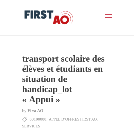
transport scolaire des
élèves et étudiants en
situation de
handicap_lot
« Appui »
by
First AO
60100000
,
APPEL D’OFFRES FIRST AO
,
SERVICES