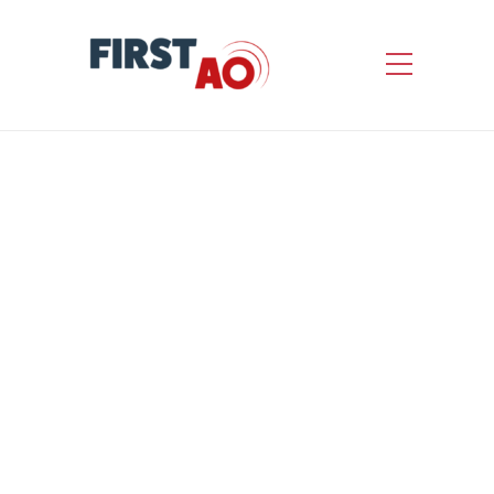
TRAVAUX
D’AMÉNAGEMENT DES
LOCAUX RDC –
BÂTIMENT DES
SERVICES – 6 Lots
by
First AO
Informations concernant l’appel d’offres
Nature de l’avis : Avis de marché Statut
de l’avis : Avis initial Référence interne