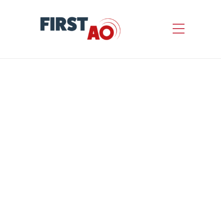
CONSTRUCTION DU
BÂTIMENT « BAT
INNOV » POUR LE
COMPTE DU LCC-CNRS
by
First AO
Informations concernant l’appel d’offres
Nature de l’avis : Avis de marché Statut
de l’avis : Avis initial Référence interne
du marché : 26.14.016 Date de