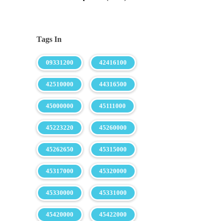
Tags In
09331200
42416100
42510000
44316500
45000000
45111000
45223220
45260000
45262650
45315000
45317000
45320000
45330000
45331000
45420000
45422000