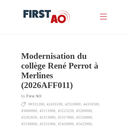
Modernisation du
collège René Perrot à
Merlines
(2026AFF011)
by
First AO
09331200
,
42416100
,
42510000
,
44316500
,
45000000
,
45111000
,
45223220
,
45260000
,
45262650
,
45315000
,
45317000
,
45320000
,
45330000
,
45331000
,
45420000
,
45422000
,