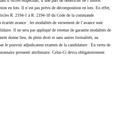
ant d’offres empêchait, d’une part de bénéficier de l’intérêt
ion en lots. Il n’est pas prévu de décomposition en lots. En effet,
s articles R. 2194-1 à R. 2194-10 du Code de la commande
ra écartée.avance : les modalités de versement de l’avance sont
idaire. Il ne sera pas appliqué de retenue de garantie.modalités de
ent donne lieu, de plein droit et sans autres formalités, au
ar le pouvoir adjudicateur.examen de la candidature : En vertu de
onnaire pressenti attributaire. Celui-Ci devra obligatoirement