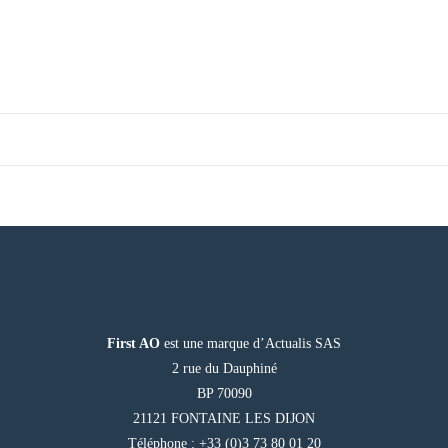
First AO
est une marque d’Actualis SAS
2 rue du Dauphiné
BP 70090
21121 FONTAINE LES DIJON
Téléphone : +33 (0)3 73 80 01 20