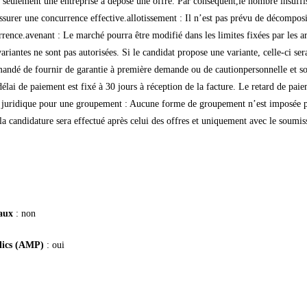
ue seulement une entreprise a déposé une offre. Par conséquent,le nombre insuffis
surer une concurrence effective.allotissement : Il n’est pas prévu de décomposit
ncurrence.avenant : Le marché pourra être modifié dans les limites fixées par le
variantes ne sont pas autorisées. Si le candidat propose une variante, celle-ci se
emandé de fournir de garantie à première demande ou de cautionpersonnelle et sol
lai de paiement est fixé à 30 jours à réception de la facture. Le retard de paiem
me juridique pour une groupement : Aucune forme de groupement n’est imposée p
candidature sera effectué après celui des offres et uniquement avec le soumissi
taux
: non
blics (AMP)
: oui