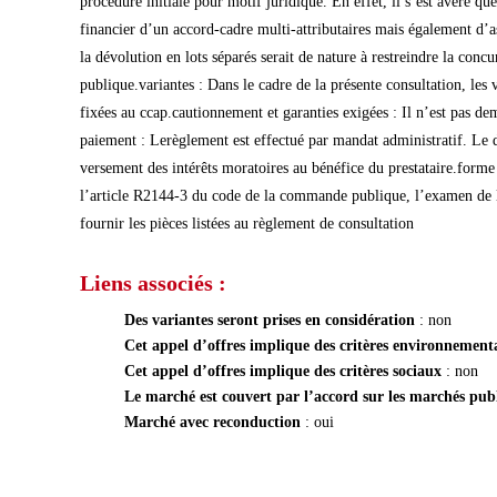
procédure initiale pour motif juridique. En effet, il s’est avéré q
financier d’un accord-cadre multi-attributaires mais également d’as
la dévolution en lots séparés serait de nature à restreindre la co
publique.variantes : Dans le cadre de la présente consultation, les 
fixées au ccap.cautionnement et garanties exigées : Il n’est pas d
paiement : Lerèglement est effectué par mandat administratif. Le dé
versement des intérêts moratoires au bénéfice du prestataire.for
l’article R2144-3 du code de la commande publique, l’examen de la 
fournir les pièces listées au règlement de consultation
Liens associés :
Des variantes seront prises en considération
: non
Cet appel d’offres implique des critères environnemen
Cet appel d’offres implique des critères sociaux
: non
Le marché est couvert par l’accord sur les marchés pu
Marché avec reconduction
: oui