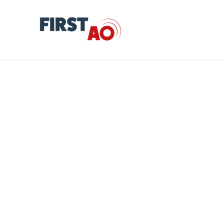
Restructuration et extension du club
d’aviron d’Aix-les-Bains.
by
First AO
Informations concernant l’appel d’offres Nature de l’avis :
Avis de marché Statut de l’avis : Avis initial Référence
interne du marché : 2026029L00àL16 Date de publication :
23/07/2026 Date limite de candidature estimée : Avant le
21/09/2026 Département de publication : 73 Famille de
l’avis…