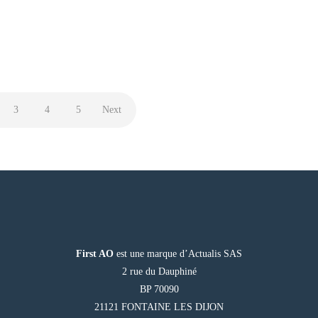
3
4
5
Next
First AO
est une marque d’Actualis SAS
2 rue du Dauphiné
BP 70090
21121 FONTAINE LES DIJON