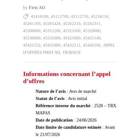
by
First AO
42416100
,
45112700
,
45112710
,
45234116
,
45261100
,
45261420
,
45262210
,
45262311
,
45300000
,
45311200
,
45313100
,
45320000
,
45330000
,
45331000
,
45421000
,
45421146
,
45421152
,
45431000
,
45432111
,
45442100
,
APPEL
D’OFFRES FIRST AO
,
TRAVAUX
Informations concernant l’appel
d’offres
Nature de l’avis
: Avis de marché
Statut de l’avis
: Avis initial
Référence interne du marché
: 2528 – TRX
MAPAS
Date de publication
: 24/06/2026
Date limite de candidature estimée
: Avant
le 21/07/2026