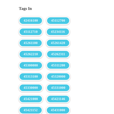
Tags In
42416100
45112700
45112710
45234116
45261100
45261420
45262210
45262311
45300000
45311200
45313100
45320000
45330000
45331000
45421000
45421146
45421152
45431000