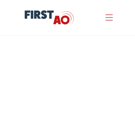
Contrat de concession de
service public de
transports publics de
voyageurs et services de
mobilité
by
First AO
Informations concernant l’appel d’offres
Nature de l’avis : Avis de marché –
Concession Statut de l’avis : Avis initial