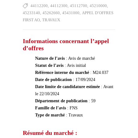
44112200
,
44112300
,
45112700
,
45210000
,
45233140
,
45262660
,
45431000
,
APPEL D’OFFRES
FIRST AO
,
TRAVAUX
Informations concernant l’appel
d’offres
Nature de l’avis
: Avis de marché
Statut de l’avis
: Avis initial
Référence interne du marché
: M24.037
Date de publication
: 17/09/2024
Date limite de candidature estimée
: Avant
le 22/10/2024
Département de publication
: 59
Famille de l’avis
: FNS
Type de marché
: Travaux
Résumé du marché :