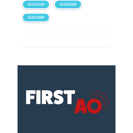
45233140
45262660
45431000