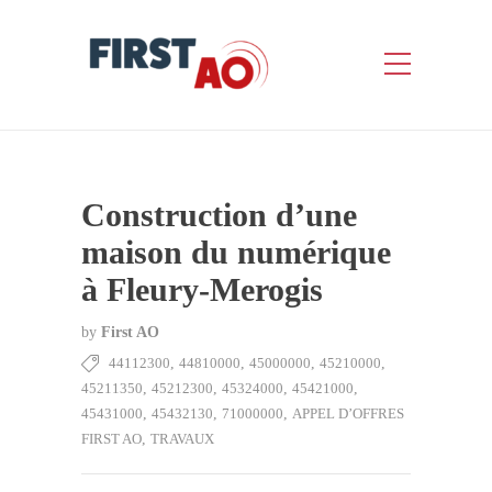
Construction d’une
maison du numérique
à Fleury-Merogis
by
First AO
44112300
,
44810000
,
45000000
,
45210000
,
45211350
,
45212300
,
45324000
,
45421000
,
45431000
,
45432130
,
71000000
,
APPEL D’OFFRES
FIRST AO
,
TRAVAUX