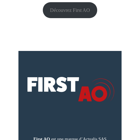
Découvrez First AO
First AO
est une marque d’Actualis SAS