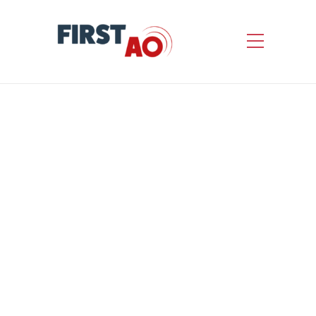
MARCHE ALLOTI
RELATIF A DES
TRAVAUX DE
REHABILITATION ET
DE RENOVATION DU
PARKING PUBLIC DU «
MARCHE » PLACE
HENRI BARBUSSE A
LEVALLOIS PERRET
COMPRENANT LA MISE