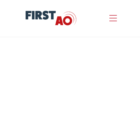
ASSURANCE »
CONSTRUCTION » –
POLICE DASSURANCES
DOMMAGES OUVRAGE
ET TOUT RISQUE
CHANTIER POUR LA
CONSTRUCTION DUN
ACCUEIL
PERISCOLAIRE A