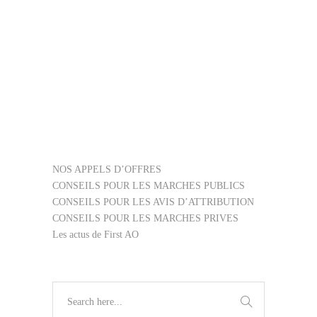
31625100
,
31625200
,
31625300
,
32421000
,
34928320
,
35121700
,
35125100
, ...
NOS APPELS D’OFFRES
CONSEILS POUR LES MARCHES PUBLICS
CONSEILS POUR LES AVIS D’ATTRIBUTION
CONSEILS POUR LES MARCHES PRIVES
Les actus de First AO