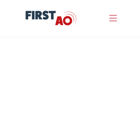
Travaux d’aménagement
paysager de la terrasse de
l’étage 9 du centre Pierre
Mendes France à
l’université Paris 1
Panthéon-Sorbonne
by
First AO
Informations concernant l’appel d’offres
Nature de l’avis : Avis de marché Statut