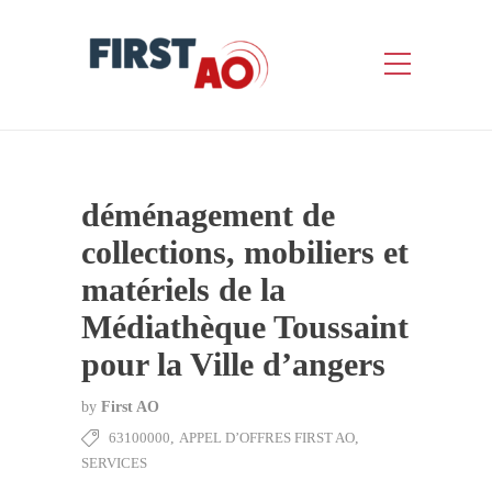
déménagement de
collections, mobiliers et
matériels de la
Médiathèque Toussaint
pour la Ville d’angers
by
First AO
63100000
,
APPEL D’OFFRES FIRST AO
,
SERVICES