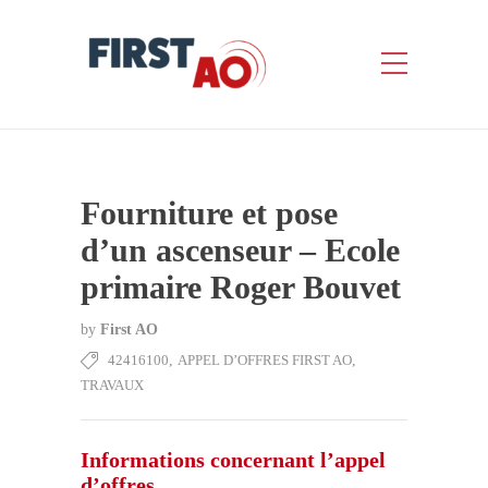
Fourniture et pose
d’un ascenseur – Ecole
primaire Roger Bouvet
by
First AO
42416100
,
APPEL D’OFFRES FIRST AO
,
TRAVAUX
Informations concernant l’appel
d’offres