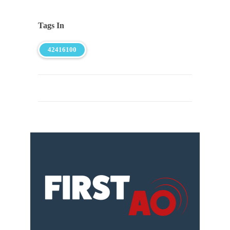
Tags In
42416100