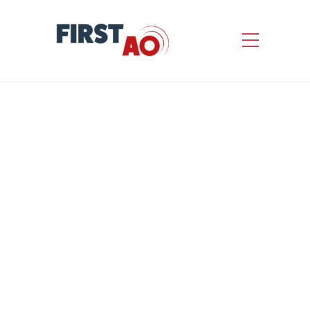
Réalisation d’une
campagne estivale 2026 de
communication et de
sensibilisation sur les
interactions humains
nature dans le cadre du
projet BiodivTourAlps
(France-Italie)
by
First AO