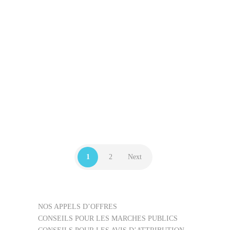
de l’avis : Avis initial Référence interne
du marché : JEP2022 Date de
publication : 01/02/2022 Date limite de
candidature estimée : Avant le
24/02/2022 Département de publication :
55 Famille de l’avis…
79342200
,
APPEL D’OFFRES FIRST
AO
,
SERVICES
1
2
Next
NOS APPELS D’OFFRES
CONSEILS POUR LES MARCHES PUBLICS