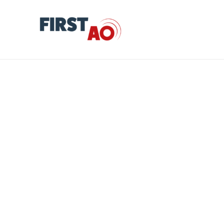
Opération de transformation du site de
l’ancienne plateforme industrielle de
courrier en plateforme innovante des
images et de la création à Amiens – Lots
n°7 et n°8
by
First AO
Informations concernant l’appel d’offres Nature de l’avis :
Avis de marché Statut de l’avis : Avis initial Référence
interne du marché : 26_119_010 Date de publication :