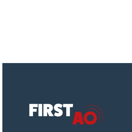
de l’avis…
42416100
,
44112200
,
44112300
,
44316500
,
45000000
,
45111000
,
45232460
, ...