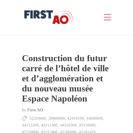
Construction du futur
carré de l’hôtel de ville
et d’agglomération et
du nouveau musée
Espace Napoléon
by
First AO
32320000
,
39000000
,
42416100
,
44000000
,
44112200
,
44112300
,
44316500
,
45110000
,
45210000
,
45232460
,
45260000
,
45261420
,