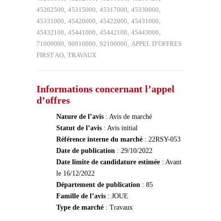
45262500
,
45315000
,
45317000
,
45330000
,
45331000
,
45420000
,
45422000
,
45431000
,
45432100
,
45441000
,
45442100
,
45443000
,
71000000
,
90910000
,
92100000
,
APPEL D’OFFRES
FIRST AO
,
TRAVAUX
Informations concernant l’appel
d’offres
Nature de l’avis
: Avis de marché
Statut de l’avis
: Avis initial
Référence interne du marché
: 22RSY-053
Date de publication
: 29/10/2022
Date limite de candidature estimée
: Avant
le 16/12/2022
Département de publication
: 85
Famille de l’avis
: JOUE
Type de marché
: Travaux