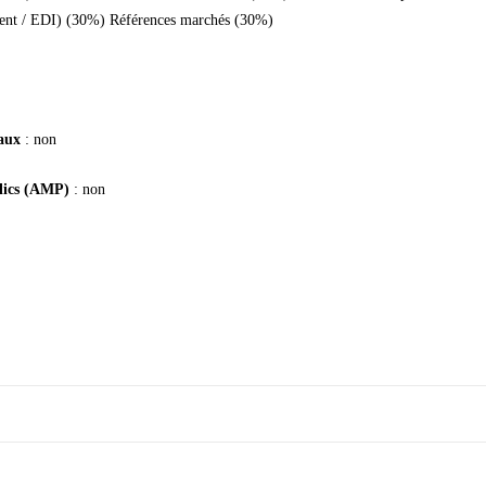
lient / EDI) (30%) Références marchés (30%)
taux
: non
blics (AMP)
: non