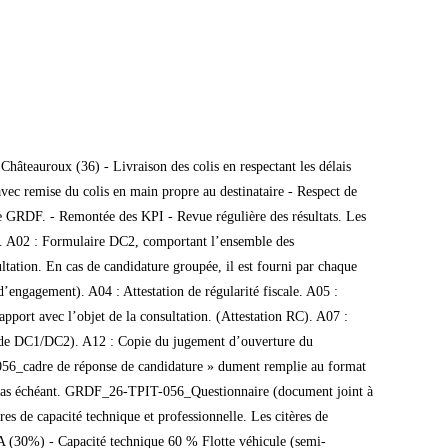
Châteauroux (36) - Livraison des colis en respectant les délais
 avec remise du colis en main propre au destinataire - Respect de
erne GRDF. - Remontée des KPI - Revue régulière des résultats. Les
r. A02 : Formulaire DC2, comportant l’ensemble des
ltation. En cas de candidature groupée, il est fourni par chaque
engagement). A04 : Attestation de régularité fiscale. A05 :
rapport avec l’objet de la consultation. (Attestation RC). A07 :
s de DC1/DC2). A12 : Copie du jugement d’ouverture du
IT-056_cadre de réponse de candidature » dument remplie au format
e cas échéant. GRDF_26-TPIT-056_Questionnaire (document joint à
 de capacité technique et professionnelle. Les citères de
CA (30%) - Capacité technique 60 % Flotte véhicule (semi-