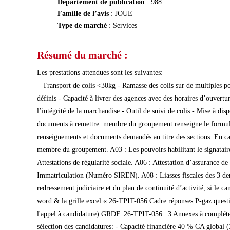
Département de publication
: 988
Famille de l’avis
: JOUE
Type de marché
: Services
Résumé du marché :
Les prestations attendues sont les suivantes:
– Transport de colis <30kg - Ramasse des colis sur de multiples poi
définis - Capacité à livrer des agences avec des horaires d’ouvertur
l’intégrité de la marchandise - Outil de suivi de colis - Mise à di
documents à remettre: membre du groupement renseigne le formul
renseignements et documents demandés au titre des sections. En cas
membre du groupement. A03 : Les pouvoirs habilitant le signatair
Attestations de régularité sociale. A06 : Attestation d’assurance de
Immatriculation (Numéro SIREN). A08 : Liasses fiscales des 3 d
redressement judiciaire et du plan de continuité d’activité, si le
word & la grille excel « 26-TPIT-056 Cadre réponses P-gaz quest
l'appel à candidature) GRDF_26-TPIT-056_ 3 Annexes à compléter (d
sélection des candidatures: - Capacité financière 40 % CA global