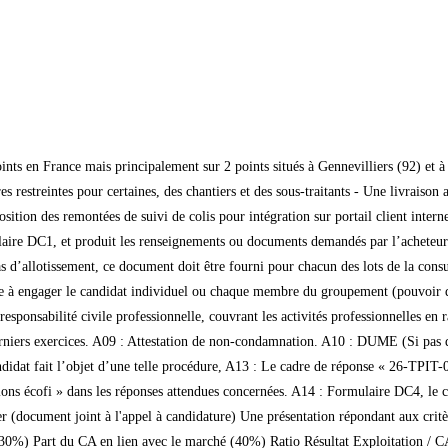
nts en France mais principalement sur 2 points situés à Gennevilliers (92) et à 
es restreintes pour certaines, des chantiers et des sous-traitants - Une livraison
sposition des remontées de suivi de colis pour intégration sur portail client int
aire DC1, et produit les renseignements ou documents demandés par l’acheteu
 d’allotissement, ce document doit être fourni pour chacun des lots de la consu
e à engager le candidat individuel ou chaque membre du groupement (pouvoir d’
 responsabilité civile professionnelle, couvrant les activités professionnelles en 
erniers exercices. A09 : Attestation de non-condamnation. A10 : DUME (Si pa
 candidat fait l’objet d’une telle procédure, A13 : Le cadre de réponse « 26-TP
ions écofi » dans les réponses attendues concernées. A14 : Formulaire DC4, l
ocument joint à l'appel à candidature) Une présentation répondant aux critères
 (30%) Part du CA en lien avec le marché (40%) Ratio Résultat Exploitation / 