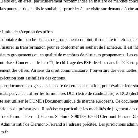
e du site est, en effet, particulièrement recommandée en matière de marchés concl
idats pourront donc s’ils le souhaitent procéder à une visite sur demande écrite 
 limite de réception des offres.
ributaire du marché. En cas de groupement conjoint, il souhaite toutefois que
d’assurer sa transformation pour se conformer au souhait de l’acheteur. Il est int
lusieurs groupements ou en qualité de membres de plusieurs groupements. Les ca
autorisée. Concernant le lot n°1, le chiffrage des PSE décrites dans le DCE et q
gement des offres. Au sens du droit communautaire, l’ouverture des éventuelles 
exécution sont assimilés à des options.
s et documents exigés dans le cadre de cette consultation, pour évaluer leur situ
didats peuvent : utiliser les formulaires DC1 (lettre de candidature) et DC2 (déc
ite soit utiliser le DUME (Document unique de marché européen). Ce document peu
iques du présent avis. Il précise en particulier les modalités de jugement des of
tif de Clermont-Ferrand, 6 cours Sablon CS 90129, 63033 Clermont-Ferrand Cede
 Administratif de Clermont-Ferrand à l’adresse précitée. Les juridictions admini
rs.fr