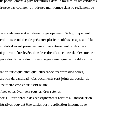
us partiellement à prix forfaitaires dans la mesure où les candidats
adressée par courriel, à l’adresse mentionnée dans le règlement de
 ce mandataire soit solidaire du groupement. Si le groupement
erdit aux candidats de présenter plusieurs offres en agissant à la
ndidats doivent présenter une offre entièrement conforme au
ui pourront être levées dans le cadre d’une clause de réexamen est
périodes de reconduction envisagées ainsi que les modifications
ation juridique ainsi que leurs capacités professionnelles,
laration du candidat). Ces documents sont joints au dossier de
t être créé en utilisant le site :
fres et les éventuels sous-critères retenus.
x 1. Pour obtenir des renseignements relatifs à l’introduction
stratives peuvent être saisies par l’application informatique