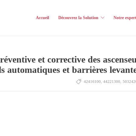
Accueil
Découvrez la Solution
Notre expert
réventive et corrective des ascense
ails automatiques et barrières levan
42416100
,
44221300
,
503242