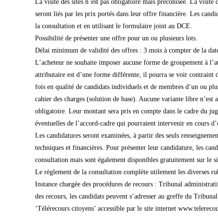
La visite des sites n’est pas obligatoire mais préconisée. La visit
seront liés par les prix portés dans leur offre financière. Les cand
la consultation et en utilisant le formulaire joint au DCE.
Possibilité de présenter une offre pour un ou plusieurs lots.
Délai minimum de validité des offres : 3 mois à compter de la date
L’acheteur ne souhaite imposer aucune forme de groupement à l’att
attributaire est d’une forme différente, il pourra se voir contraint 
fois en qualité de candidats individuels et de membres d’un ou p
cahier des charges (solution de base). Aucune variante libre n’est 
obligatoire. Leur montant sera pris en compte dans le cadre du ju
éventuelles de l’accord-cadre qui pourraient intervenir en cours d’
Les candidatures seront examinées, à partir des seuls renseignement
techniques et financières. Pour présenter leur candidature, les can
consultation mais sont également disponibles gratuitement sur le s
Le règlement de la consultation complète utilement les diverses rubr
Instance chargée des procédures de recours : Tribunal administra
des recours, les candidats peuvent s’adresser au greffe du Tribunal
‘Télérecours citoyens’ accessible par le site internet www.telerecou