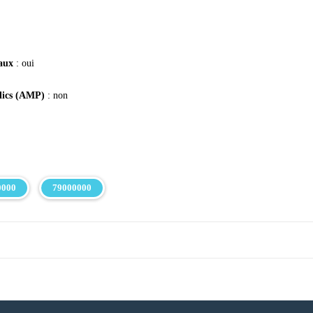
taux
: oui
blics (AMP)
: non
0000
79000000