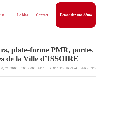
ise
Le blog
Contact
Demandez une démo
urs, plate-forme PMR, portes
tes de la Ville d’ISSOIRE
00
,
71630000
,
79000000
,
APPEL D’OFFRES FIRST AO
,
SERVICES