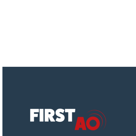
l’avis…
42600000
,
50313200
,
79000000
,
79520000
,
APPEL
D’OFFRES FIRST AO
,
SERVICES