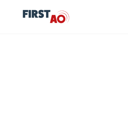
Acquisition et maintenance de systèmes
d’impression et fourniture de
consommables associés
by
First AO
Informations concernant l’appel d’offres Nature de l’avis :
Avis de marché Statut de l’avis : Avis initial Référence
interne du marché : AF1D203 Date de publication :
08/07/2022 Date limite de candidature estimée : Avant le
16/09/2022 Département de publication : 51 Famille de