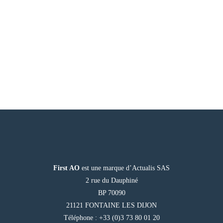
First AO
est une marque d’Actualis SAS
2 rue du Dauphiné
BP 70090
21121 FONTAINE LES DIJON
Téléphone : +33 (0)3 73 80 01 20