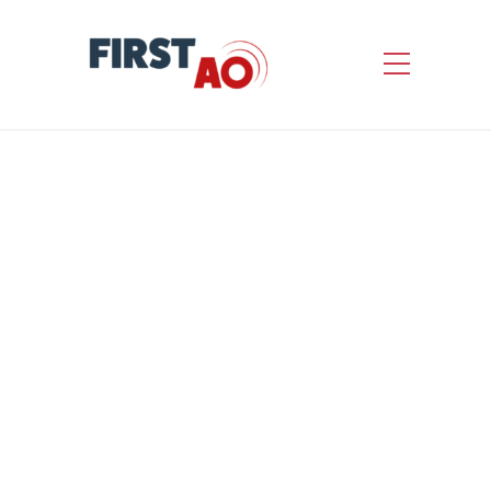
Maintenance des portes et
rideaux coupe-feu
monumentaux, des
ouvrants automatiques et
autres dispositifs de levage
de l’Opéra national de
Paris – LOT 2 :
Maintenance des portes et
rideaux coupe-feu
asservis- LOT 3 :