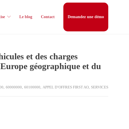
ise
Le blog
Contact
Demandez une démo
icules et des charges
e l’Europe géographique et du
00
,
60000000
,
60100000
,
APPEL D’OFFRES FIRST AO
,
SERVICES