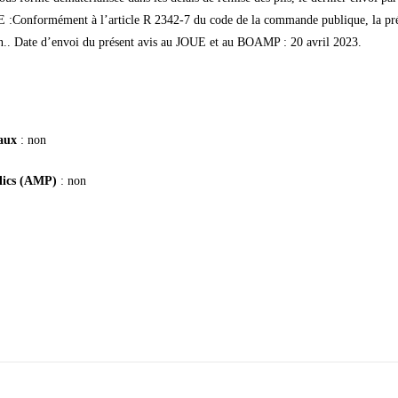
taux
: non
blics (AMP)
: non