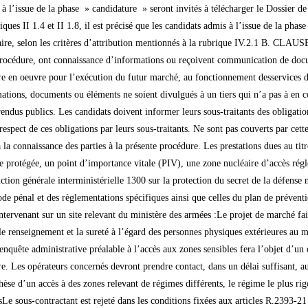
t d’autoriser ou, le cas échéant, de refuser l’accès au site du ministère. Les opérateurs concernés devront prendre contact, dans un délai suffisant, auprès du responsable du site visé (ou de son représentant) pour connaitre les obligations précises en matière d’accès. Dans l’hypothèse d’un accès à des zones relevant de régimes différents, le régime le plus rigoureux sera mis en oeuvre. C. SOUS-CONTRACTANTS1.Dispositions communes aux sous-contractantsLe sous-contractant est rejeté dans les conditions fixées aux articles R.2393-21 et R.2393-22 du code de la commande publique. Ces conditions sont les suivantes :- le sous-contractant se trouve dans un cas d’exclusion mentionné aux articles L2341-1 à L2341-7 du code de la commande publique ;ou- le sous-contractant ne présente pas les garanties suffisantes telles que celles exigées pour les candidats (à la rubrique III.2 du présent AAPC), notamment en termes de capacités techniques, professionnelles et financières ou de sécurité de l’information.2. Sous-contractants présentant le caractère de sous-traitanceLe terme » sous-traitant » s’entend comme l’opérateur économique avec lequel le titulaire du marché conclut, aux fins de la réalisation d’une partie de celui-ci, un contrat de sous-traitance au sens de la loi no 75-1334 du 31 décembre 1975. Les sous-traitants feront l’objet d’une acceptation dans les conditions prévues aux articles L2393-1 à L2393-9 et R2393-24 à R2393-40 du code de la commande publique.Le cas échéant, le candidat peut joindre à sa candidature la déclaration mentionnée à l’article R2393-25 du code de la commande publique. L’acceptation d’un sous-traitant se fait dans les conditions de l’article R2393-24 du code de la commande publique.Pour information, le RPA n’est pas tenu d’accepter le sous-traitant. Notamment, sera rejeté tout sous-traitant ne répondant pas aux obligations liées aux modalités d’accès, nécessaire à l’exécution du marché, sur un site du ministère des armées. Ces obligations varient en fonction du type de catégorie d’emprise concerné (cf. Instruction générale interministérielle no1300/SGDSN/PSE/PSD sur la protection du secret de la défense nationale).D. LIEUX D’EXECUTIONLes prestations du présent marché pourront s’exécuter sur les territoires de l’Europe géographique et du pourtour méditerranéen, ainsi qu’en Jordanie. E. CONTENU DU DOSSIER DE CONSULTATIONLes candidats sont invités, pour télécharger les annexes à l’AAPC, à s’identifier sur la plateforme. En cas de téléchargement anonyme, ou d’informations erronées dans le formulaire d’authentification, ils ne seront pas informés des éventuelles modifications de la consultation (modifications de dates, rectificatifs ou compléments de dossiers, etc.).1.Modification du dossier de consultationLe RPA se réserve le droit d’apporter, au plus tard 6 jours avant la date limite de remise des candidatures, des modifications de détail du dossier de consultation. Ces modifications n’altéreront pas les éléments substantiels du marché. Il transmet via la PLACE les modifications effectuées, dans des conditions respectueuses du principe d’égalité. Les candidats devront alors répondre sur la base du dossier modifié, sans pouvoir n’élever aucune réclamation à ce sujet. Si, pendant l’étude du dossier par les candidats, la date limite de remise des candidatures est reportée, la disposition précédente est applicable en fonction de cette nouvelle date.2. Demande de renseignements complémentaires dans le cas d’une remiseélectronique des plisPour obtenir tous les renseignements complémentaires qui leur seraient nécessaires au cours de l’étude du dossier de consultation, les candidats devront faire parvenir, au plus tard 10 jours avant la date limite de remis