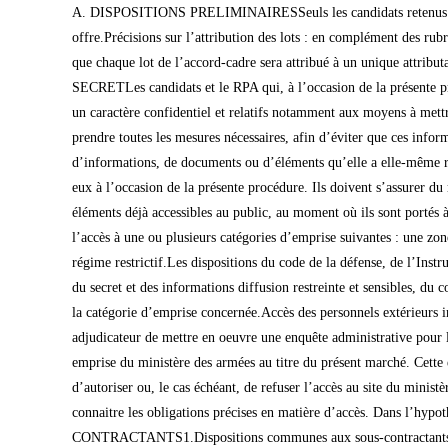
A. DISPOSITIONS PRELIMINAIRESSeuls les candidats retenus à l’issue de la phase » candidature » seront invités à télécharger le Dossier de Consultation des Entreprises (DCE) afin de pouvoir présenter leur offre.Précisions sur l’attribution des lots : en complément des rubriques II 1.4 et II 1.8, il est précisé que les candidats admis à l’issue de la phase de candidature pourront soumissionner à tout ou partie des lots et que chaque lot de l’accord-cadre sera attribué à un unique attributaire, selon les critères d’attribution mentionnés à la rubrique IV.2.1 B. CLAUSES DE CONFIDENTIALITE ET PROTECTION DU SECRETLes candidats et le RPA qui, à l’occasion de la présente procédure, ont connaissance d’informations ou reçoivent communication de documents ou d’éléments de toute nature, signalés comme présentant un caractère confidentiel et relatifs notamment aux moyens à mettre en oeuvre pour l’exécution du futur marché, au fonctionnement desservices de chaque candidat ou du pouvoir adjudicateur, sont tenus de prendre toutes les mesures nécessaires, afin d’éviter que ces informations, documents ou éléments ne soient divulgués à un tiers qui n’a pas à en connaître.Une partie ne peut demander la confidentialité d’informations, de documents ou d’éléments qu’elle a elle-même rendus publics. Les candidats doivent informer leurs sous-traitants des obligations de confidentialité et des mesures de sécurité qui s’imposent à eux à l’occasion de la présente procédure. Ils doivent s’assurer du respect de ces obligations par leurs sous-traitants. Ne sont pas couverts par cette obligation de confidentialité les informations, documents ou éléments déjà accessibles au public, au moment où ils sont portés à la connaissance des parties à la présente procédure. Les prestations dues au titre du présent projet de marché sont susceptibles de nécessiter l’accès à une ou plusieurs catégories d’emprise suivantes : une zone protégée, un point d’importance vitale (PIV), une zone nucléaire d’accès réglementé, une zone réservée, un terrain militaire clos ou une zone à régime restrictif.Les dispositions du code de la défense, de l’Instruction générale interministérielle 1300 sur la protection du secret de la défense nationale, de l’Instruction ministérielle 900 relative à la protection du secret et des informations diffusion restreinte et sensibles, du code pénal et des règlementations spécifiques ainsi que celles du plan de prévention de chaque emprise concernée seront applicables en fonction de la catégorie d’emprise concernée.Accès des personnels extérieurs intervenant sur un site relevant du ministère des armées :Le projet de marché faisant l’objet du présent AAPC prévoit la possibilité pour le pouvoir adjudicateur de mettre en oeuvre une enquête administrative pour le renseignement et la sureté à l’égard des personnes physiques extérieures au ministère des armées qui seraient amenées à intervenir sur une emprise du ministère des armées au titre du présent marché. Cette enquête administrative préalable à l’accès aux zones sensibles fera l’objet d’un encadrement strictement prévu pour chaque emprise. Elle perme