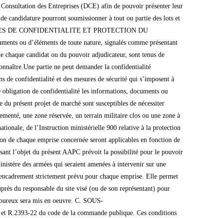
e des candidatures, une demande via la plate-forme des achats de l’Etat, à l’adresse suivante : www.marches-publics.gouv.fr.Le RPA répondra pour autant que le candidat ait fait sa demande dans le délai imparti.Le RPA appelle la vigilance des candidats sur le soin et la qualité à apporter à la rédaction de ces questions.F. PRÉSENTATION DES CANDIDATURESLe RPA n’autorise pas la candidature au moyen du formulaire DUME. 1. Recevabilité de la candidatureLes candidatures reçues hors-délai sont éliminées en application des articles R.2343-1 et R.2343-2 du code de la commande publique.Il est précisé que la date et l’heure limites de remise des demandes de participation sont celles du fuseau horaire Europe/Paris.Les candidatures sont déclarées recevables dès lors que les candidats ont fourni l’ensemble des pièces comme demandé à la rubrique III.2 du présent avis d’appel public à la concurrence.L’appréciation des capacités professionnelles, techniques et financières d’un groupement est globale. En application des articles R. 2342-2 et R. 2343-12 du code de la commande publique, lorsque le candidat s’appuie sur les capacités d’un opérateur économique, il doit justifier des capacités de cet opérateur et apporter la preuve qu’il en disposera pour l’exécution du marché. Les preuves apportées doivent prendre la forme d’un document exprimant une obligation juridiquement contraignante (notamment un contrat, un accord de partenariat, des liens entre société » mère » et société » fille « ).Pour justifier des capacités professionnelles, techniques et financières des sociétés nouvellement créées, le RPA pourra évaluer les capacités d’autres opérateurs économiques, quelle que soit la nature juridique des liens existant entre elles et ces opérateurs. Dans ce cas, les sociétés nouvellement créées justifient les capacités de ces opérateurs et apportent la preuve qu’elles en disposeront pour l’exécution du marché. Si elles sont objectivement dans l’impossibilité de produire les renseignements demandés, elles peuvent prouver leurs capacités par tout autre document considéré comme équivalent par le RPA.De même, si le candidat s’appuie sur les capacités d’un sous-traitant, il doit : – déclarer ce sous-traitant dès le stade de la candidature via le formulaire DC4 ; – fournir les justificatifs des capacités du sous-traitant ;- renseigner dans son formulaire DC2 la rubrique H. En outre, si le candidat s’appuie sur les capacités d’un opérateur économique autre qu’un sous-traitant :- fournir les justificatifs des capacités ;- renseigner dans son formulaire DC2 la rubrique H. ImportantLes documents de la candidature sont fournis non seulement pour le candidat mais aussi ses éventuels co-traitants, sous-traitants et opérateurs économiques (pour les sous-traitants, le DC1 n’est pas à fournir). Il est rappelé que la composition d’un groupement (co-traitance) est fixée dès la remise de la candidature et ne peut être modifiée ultérieurement.2. Traitement des pièces de la candidature absentes ou incomplètes Le RPA peut, s’il le souhaite, permettre aux candidats de régulariser le contenu de la candidature en cas d’ou