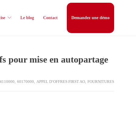
ise
Le blog
Contact
Demandez une démo
ufs pour mise en autopartage
4110000
,
60170000
,
APPEL D’OFFRES FIRST AO
,
FOURNITURES