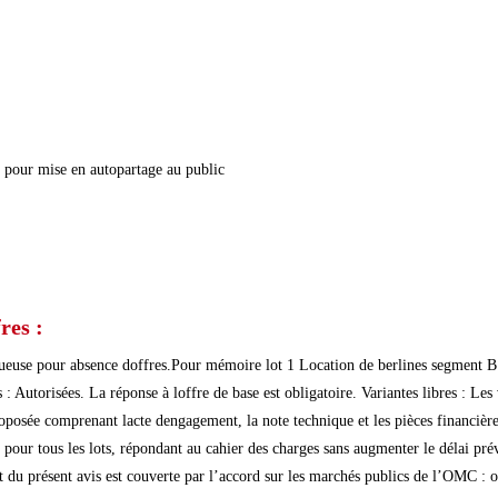
s pour mise en autopartage au public
res :
tueuse pour absence doffres.Pour mémoire lot 1 Location de berlines segment B
Autorisées. La réponse à loffre de base est obligatoire. Variantes libres : Les
roposée comprenant lacte dengagement, la note technique et les pièces financiè
 tous les lots, répondant au cahier des charges sans augmenter le délai prévu 
 du présent avis est couverte par l’accord sur les marchés publics de l’OMC : 