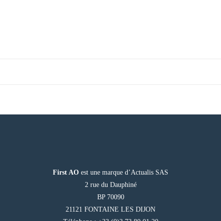
First AO
est une marque d’Actualis SAS
2 rue du Dauphiné
BP 70090
21121 FONTAINE LES DIJON