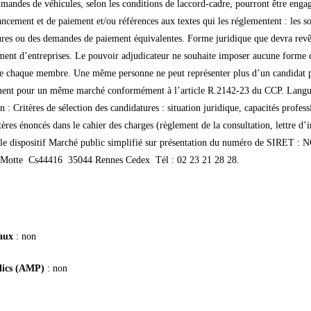
mmandes de véhicules, selon les conditions de laccord-cadre, pourront être eng
inancement et de paiement et/ou références aux textes qui les réglementent : les
ctures ou des demandes de paiement équivalentes. Forme juridique que devra rev
ement d’entreprises. Le pouvoir adjudicateur ne souhaite imposer aucune forme 
 de chaque membre. Une même personne ne peut représenter plus d’un candidat
ent pour un même marché conformément à l’article R.2142-23 du CCP. Langues p
n : Critères de sélection des candidatures : situation juridique, capacités profess
res énoncés dans le cahier des charges (règlement de la consultation, lettre d’i
r le dispositif Marché public simplifié sur présentation du numéro de SIRET : N
a Motte  Cs44416  35044 Rennes Cedex  Tél : 02 23 21 28 28.
taux
: non
blics (AMP)
: non