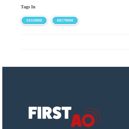
Tags In
34110000
60170000