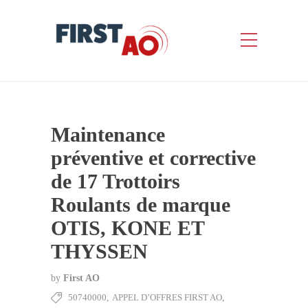
Maintenance
préventive et corrective
de 17 Trottoirs
Roulants de marque
OTIS, KONE ET
THYSSEN
by
First AO
50740000
,
APPEL D’OFFRES FIRST AO
,