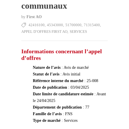
communaux
by
First AO
42416100
,
45343000
,
51700000
,
71315400
,
APPEL D’OFFRES FIRST AO
,
SERVICES
Informations concernant l’appel
d’offres
Nature de l’avis
: Avis de marché
Statut de l’avis
: Avis initial
Référence interne du marché
: 25-008
Date de publication
: 03/04/2025
Date limite de candidature estimée
: Avant
le 24/04/2025
Département de publication
: 77
Famille de l’avis
: FNS
Type de marché
: Services