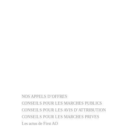
publication : 08/07/2022 Date limite de
candidature estimée : Avant le
16/09/2022 Département de publication :
51 Famille de l’avis…
42600000
,
50313200
,
79000000
,
79520000
,
APPEL D’OFFRES FIRST AO
,
SERVICES
NOS APPELS D’OFFRES
CONSEILS POUR LES MARCHES PUBLICS
CONSEILS POUR LES AVIS D’ATTRIBUTION
CONSEILS POUR LES MARCHES PRIVES
Les actus de First AO