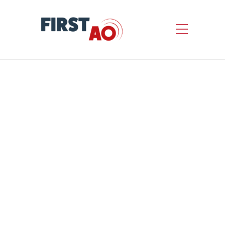
Acquisition et
maintenance de systèmes
d’impression et fourniture
de consommables associés
by
First AO
Informations concernant l’appel d’offres
Nature de l’avis : Avis de marché Statut
de l’avis : Avis initial Référence interne
du marché : AF1D203 Date de