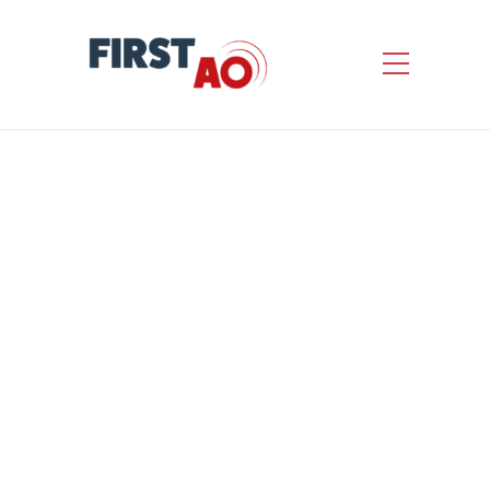
Fourniture de
consommables nécessaires
à l’entretien des espaces
verts communaux
by
First AO
Informations concernant l’appel d’offres
Nature de l’avis : Avis de marché Statut
de l’avis : Avis initial Référence interne
du marché : 2026-017 Date de