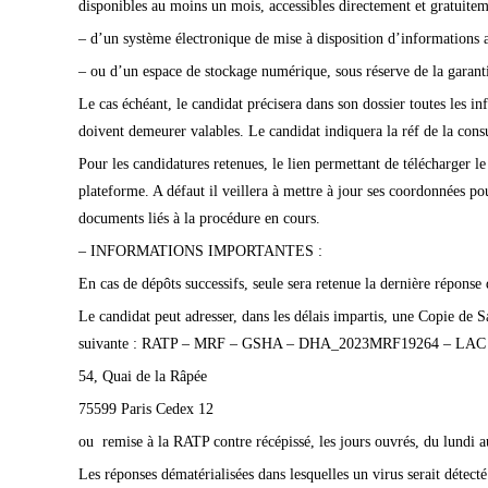
disponibles au moins un mois, accessibles directement et gratuiteme
– d’un système électronique de mise à disposition d’informations 
– ou d’un espace de stockage numérique, sous réserve de la garanti
Le cas échéant, le candidat précisera dans son dossier toutes les in
doivent demeurer valables. Le candidat indiquera la réf de la cons
Pour les candidatures retenues, le lien permettant de télécharger le
plateforme. A défaut il veillera à mettre à jour ses coordonnées p
documents liés à la procédure en cours.
– INFORMATIONS IMPORTANTES :
En cas de dépôts successifs, seule sera retenue la dernière réponse 
Le candidat peut adresser, dans les délais impartis, une Copie de 
suivante : RATP – MRF – GSHA – DHA_2023MRF19264 – LAC
54, Quai de la Râpée
75599 Paris Cedex 12
ou remise à la RATP contre récépissé, les jours ouvrés, du lundi a
Les réponses dématérialisées dans lesquelles un virus serait détecté