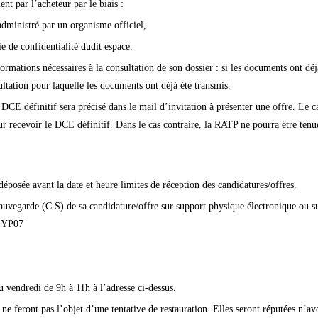
nt par l’acheteur par le biais :
administré par un organisme officiel,
e de confidentialité dudit espace.
formations nécessaires à la consultation de son dossier : si les documents ont dé
ultation pour laquelle les documents ont déjà été transmis.
 DCE définitif sera précisé dans le mail d’invitation à présenter une offre. Le ca
our recevoir le DCE définitif. Dans le cas contraire, la RATP ne pourra être ten
déposée avant la date et heure limites de réception des candidatures/offres.
Sauvegarde (C.S) de sa candidature/offre sur support physique électronique ou 
 YP07
u vendredi de 9h à 11h à l’adresse ci-dessus.
 ne feront pas l’objet d’une tentative de restauration. Elles seront réputées n’av