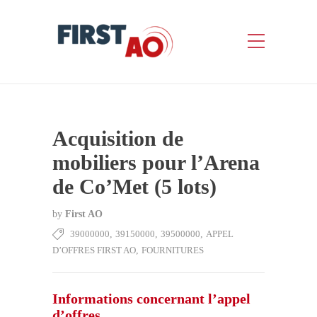
Acquisition de
mobiliers pour l’Arena
de Co’Met (5 lots)
by
First AO
39000000
,
39150000
,
39500000
,
APPEL
D’OFFRES FIRST AO
,
FOURNITURES
Informations concernant l’appel
d’offres