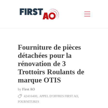
Fourniture de pièces
détachées pour la
rénovation de 3
Trottoirs Roulants de
marque OTIS
by
First AO
42416400
,
APPEL D’OFFRES FIRST AO
,
FOURNITURES