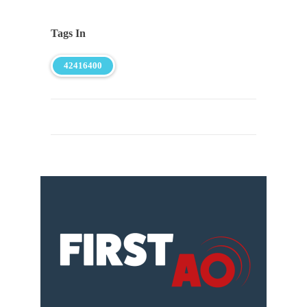
Tags In
42416400