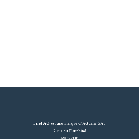
First AO
est une marque d’Actualis SAS
2 rue du Dauphiné
BP 70090