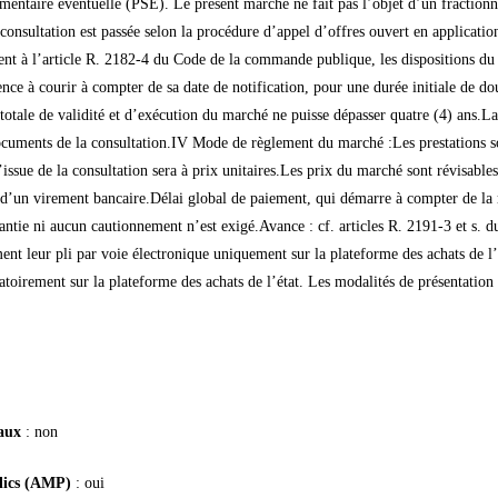
ntaire éventuelle (PSE). Le présent marché ne fait pas l’objet d’un fractionn
nsultation est passée selon la procédure d’appel d’offres ouvert en applicati
à l’article R. 2182-4 du Code de la commande publique, les dispositions du p
ce à courir à compter de sa date de notification, pour une durée initiale de do
tale de validité et d’exécution du marché ne puisse dépasser quatre (4) ans.La r
documents de la consultation.IV Mode de règlement du marché :Les prestations s
ssue de la consultation sera à prix unitaires.Les prix du marché sont révisables
’un virement bancaire.Délai global de paiement, qui démarre à compter de la r
rantie ni aucun cautionnement n’est exigé.Avance : cf. articles R. 2191-3 et s.
nt leur pli par voie électronique uniquement sur la plateforme des achats de l’
gatoirement sur la plateforme des achats de l’état. Les modalités de présentation
.
taux
: non
blics (AMP)
: oui