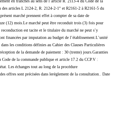
ement en tranches au sens de l’article R. 2113-4 du Code de la
on des articles L 2124-2, R. 2124-2-1° et R2161-2 à R2161-5 du
résent marché prennent effet à compter de sa date de
uze (12) mois.Le marché peut être reconduit trois (3) fois pour
econduction est tacite et le titulaire du marché ne peut s’y
ont financées par imputation au budget de l’établissement.L’unité
 dans les conditions définies au Cahier des Clauses Particulières
éception de la demande de paiement : 30 (trente) jours.Garanties
 du Code de la commande publique et article 17.2 du CCP.V :
état. Les échanges tout au long de la procédure
 des offres sont précisées dans lerèglement de la consultation.. Date