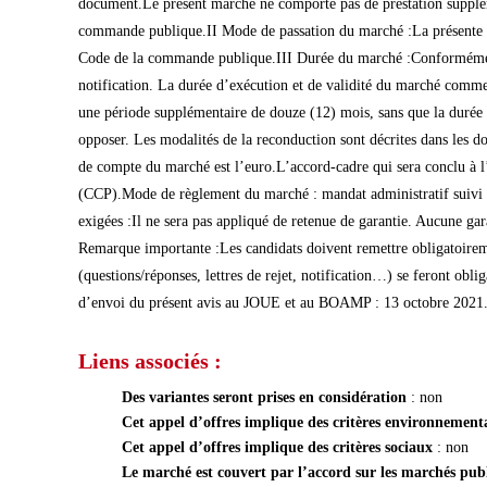
document.Le présent marché ne comporte pas de prestation suppléme
commande publique.II Mode de passation du marché :La présente co
Code de la commande publique.III Durée du marché :Conformément 
notification. La durée d’exécution et de validité du marché commen
une période supplémentaire de douze (12) mois, sans que la durée to
opposer. Les modalités de la reconduction sont décrites dans les 
de compte du marché est l’euro.L’accord-cadre qui sera conclu à l’i
(CCP).Mode de règlement du marché : mandat administratif suivi d
exigées :Il ne sera pas appliqué de retenue de garantie. Aucune ga
Remarque importante :Les candidats doivent remettre obligatoireme
(questions/réponses, lettres de rejet, notification…) se feront obli
d’envoi du présent avis au JOUE et au BOAMP : 13 octobre 2021
Liens associés :
Des variantes seront prises en considération
: non
Cet appel d’offres implique des critères environnemen
Cet appel d’offres implique des critères sociaux
: non
Le marché est couvert par l’accord sur les marchés pu