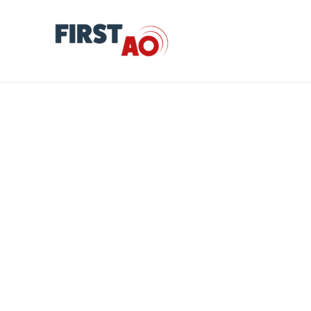
Maintenance des Installations
Techniques dans les propriétés de la vill
de Nancy-.
by
First AO
Informations concernant l’appel d’offres Nature de l’avis :
Avis de marché Statut de l’avis : Avis initial Date de
publication : 26/07/2023 Date limite de candidature estimée :
Avant le 04/09/2023 Département de publication : 54 Famill
de l’avis : JOUE Type de marché :…