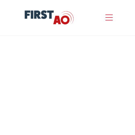
Maintenance des
Installations Techniques
dans les propriétés de la
ville de Nancy-.
by
First AO
Informations concernant l’appel d’offres
Nature de l’avis : Avis de marché Statut
de l’avis : Avis initial Date de
publication : 26/07/2023 Date limite de