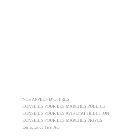
candidature estimée : Avant le
04/09/2023 Département de publication :
54 Famille de l’avis : JOUE Type de
marché :…
31155000
,
31216200
,
32000000
,
32323500
,
42416100
,
44221300
,
45210000
, ...
NOS APPELS D’OFFRES
CONSEILS POUR LES MARCHES PUBLICS
CONSEILS POUR LES AVIS D’ATTRIBUTION
CONSEILS POUR LES MARCHES PRIVES
Les actus de First AO